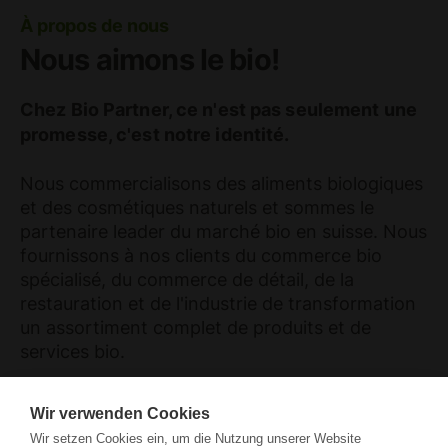
À propos de nous
Nous aimons le bio!
Chez Bio Partner, ce n'est pas seulement une
promesse, c'est notre identité.
Nous commercialisons des aliments biologiques
et des cosmétiques naturels et sommes le
partenaire leader du marché bio en suisse. Nous
fournissons à nos clients du commerce bio
spécialisé, du commerce de détail, de la
restauration et de l'industrie de transformation
un assortiment complet de produits et de
services bio.
Notre siège social et notre centre logistique à
Wir verwenden Cookies
Seon (AG) ainsi que notre deuxième site à St.
Wir setzen Cookies ein, um die Nutzung unserer Website
Blaise (NE) emploient des experts motivés dans