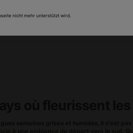
eite nicht mehr unterstützt wird.
s où fleurissent les 
ues semaines grises et humides, il n'est pas p
ssocie à une ambiance de départ vers le sud. Q