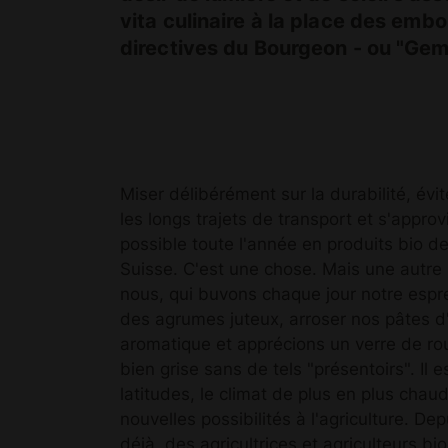
vita culinaire à la place des embo
directives du Bourgeon - ou "Gem
Miser délibérément sur la durabilité, évi
les longs trajets de transport et s'appro
possible toute l'année en produits bio d
Suisse. C'est une chose. Mais une autre
nous, qui buvons chaque jour notre esp
des agrumes juteux, arroser nos pâtes d'
aromatique et apprécions un verre de roug
bien grise sans de tels "présentoirs". Il 
latitudes, le climat de plus en plus chau
nouvelles possibilités à l'agriculture. D
déjà, des agricultrices et agriculteurs bi