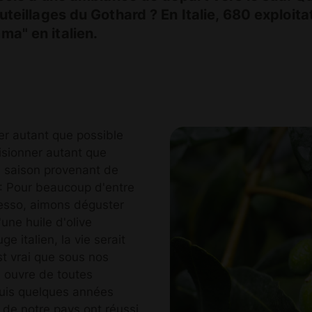
uteillages du Gothard ? En Italie, 680 exploitat
ma" en italien.
ter autant que possible
visionner autant que
e saison provenant de
 : Pour beaucoup d'entre
resso, aimons déguster
une huile d'olive
e italien, la vie serait
est vrai que sous nos
d ouvre de toutes
epuis quelques années
o de notre pays ont réussi,