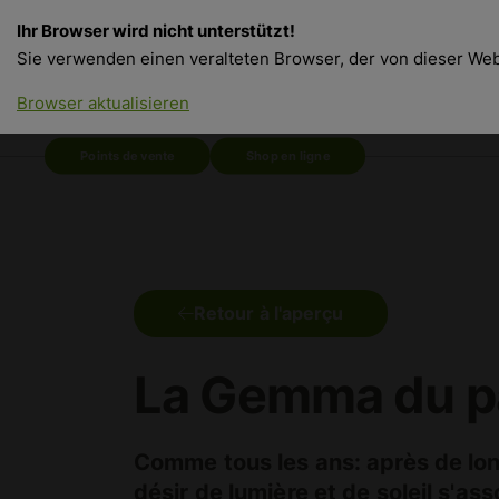
Ihr Browser wird nicht unterstützt!
Sie verwenden einen veralteten Browser, der von dieser Webs
Browser aktualisieren
Points de vente
Shop en ligne
Retour à l'aperçu
La Gemma du pay
Comme tous les ans: après de long
désir de lumière et de soleil s'a