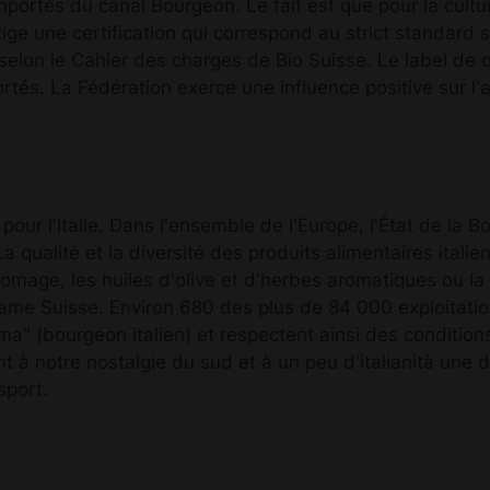
importés du canal Bourgeon. Le fait est que pour la cult
exige une certification qui correspond au strict standar
 selon le Cahier des charges de Bio Suisse. Le label de
tés. La Fédération exerce une influence positive sur l'a
our l'Italie. Dans l'ensemble de l'Europe, l'État de la B
a qualité et la diversité des produits alimentaires ital
 fromage, les huiles d'olive et d'herbes aromatiques ou l
me Suisse. Environ 680 des plus de 84 000 exploitations
a" (bourgeon italien) et respectent ainsi des conditions
t à notre nostalgie du sud et à un peu d'italianità une di
sport.