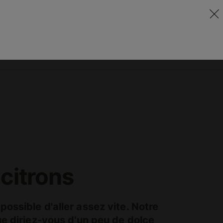
DE
FR
Communiqués
Contact
citrons
ossible d'aller assez vite. Notre
ue diriez-vous d'un peu de dolce