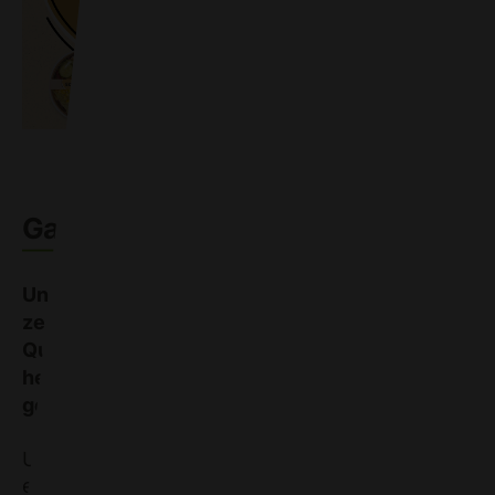
Gaumenfreuden «al dente»
Unsere Teigwaren werden aus Knospe-
zertifiziertem Dinkeldunst und reinem
Quellwasser nach traditioneller Art
hergestellt und bei niedriger Temperatur
getrocknet.
Unsere Pasta wird bei Pasta Simona hergestellt,
einem Familienbetrieb geführt in 2. Generation