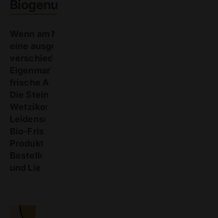
Biogenuss für unterwegs
Wenn am Mittag mal wieder wenig Zeit für
eine ausgewogene Mahlzeit bleibt, bieten die
verschiedenen Salate, Bowls und Wraps der
Eigenmarke von Bio Partner die perfekte und
frische Ausserhausverpflegung in Bioqualität.
Die Steiner-Beck AG aus dem zürcherischen
Wetzikon produziert das Sortiment mit
Leidenschaft und sorgfältigem Handwerk. Die
Bio-Frischprodukte werden in der
Produktionsküche täglich frisch und auf
Bestellung hergestellt und mit viel Sorgfalt
und Liebe von Hand abgepackt.