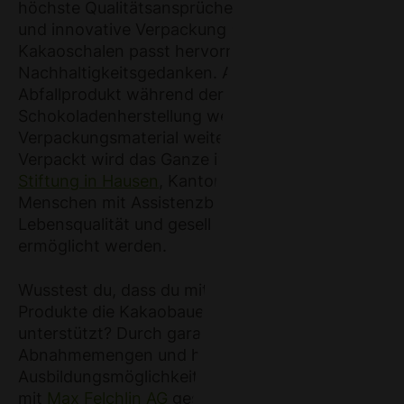
höchste Qualitätsansprüche. Die einzigartige
und innovative Verpackung aus
Kakaoschalen passt hervorragend zu unserem
Nachhaltigkeitsgedanken. Als entstandenes
Abfallprodukt während der
Schokoladenherstellung werden die Schalen zu
Verpackungsmaterial weiterverarbeitet.
Verpackt wird das Ganze in der
Domino
Stiftung in Hausen
, Kanton Aargau, wo
Menschen mit Assistenzbedarf mehr
Lebensqualität und gesellschaftliche Integration
ermöglicht werden.
Wusstest du, dass du mit dem Kauf der
Produkte die Kakaobauern in Madagaskar
unterstützt? Durch garantierte
Abnahmemengen und höhere Preise werden
Ausbildungsmöglichkeiten in Zusammenarbeit
mit
Max Felchlin AG
gesichert. Zudem werden